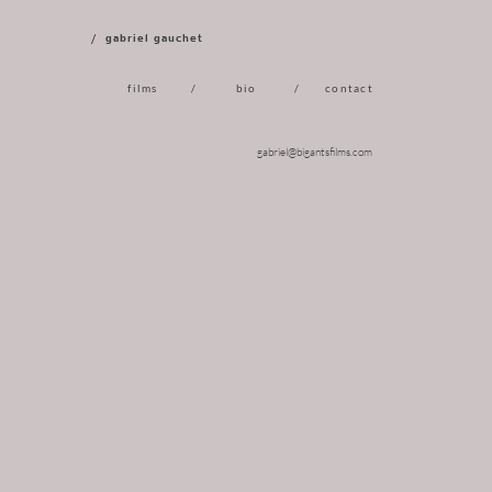
/ gabriel gauchet
films
/
bio
/
contact
gabriel@bigantsfilms.com